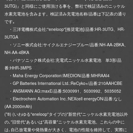
3UTG)』と同様にご使用頂ける事を、弊社で検証済みのニッケル
水素充電池を含みます。検証済み充電池名称/品番は下記表の通り
です｡
・三洋電機株式会社:"eneloop"[推奨電池]/品番:HR-3UTG、HR-
3UTGA
・ソニー株式会社:サイクルエナジーブルー/品番:NH-AA-2BKA、
NH-AA-4BKA
・パナソニック株式会社:充電式ニッケル水素電池 単3形/品
番:HHR-3MPS
・Maha Energy Corporation:IMEDION/品番:MHRAAI4
・GP Batteries International Ltd.:ReCyko+/品番:210AAHCBE
・ANSMANN AG:maxE/品番:5030991、5030992、5035052
・Electrochem Automation Inc.:NEXcell energyON/品番:なし
(AA 2000mAh)
(*8) (いわゆる"eneloop"タイプの)"新世代"ニッケル水素充電池以外
の､"旧世代"あるいは"高容量"ニッケル水素充電池。これらの中に
は､自己放電量や発熱量が大きく、電池の性能を維持して、実際に