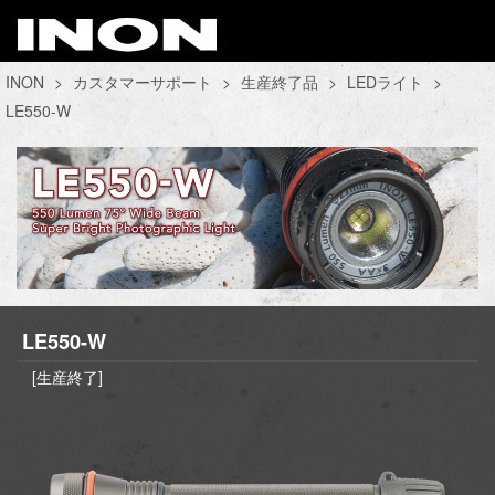
INON
>
カスタマーサポート
>
生産終了品
>
LEDライト
>
LE550-W
LE550-W
[生産終了]