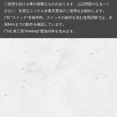
ご使用を続ける事が困難なものがあります。上記問題のなるべく
少ない、良質なニッケル水素充電池のご使用をお勧めします｡
(*9) "スイッチ"非操作時。スイッチの操作を含む使用試験では、水
深84mまでの動作を確認しています｡
(*10) 単三形"eneloop"電池x3本を含みます｡