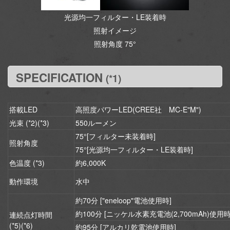
光源均一フィルター・LE装着時
照射イメージ
照射角度 75°
SPECIFICATION
(*1)
搭載LED
高照度パワーLED(CREE社 MC-E"M")
光束 (*2)(*3)
550ルーメン
75°[フィルター未装着時]
照射角度
75°[光源均一フィルター・LE装着時]
色温度 (*3)
約6,000K
動作環境
水中
約70分 ["eneloop"電池使用時]
約100分 [ニッケル水素充電池(2,700mAh)使用時
連続点灯時間
(*5)(*6)
約95分 [アルカリ乾電池使用時]