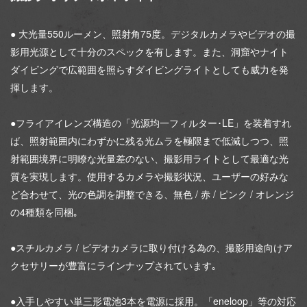
● 大光量550ルーメン、照射角75度。デジタルカメラやビデオの撮
影用光源として十分のスペックを有します。また、洞窟やナイト
ダイビングで広範囲を照らすダイビングライトとしても威力を発
揮します。
●フライアイレンズ構造の「光源均一フィルター･LE」を装着すれ
ば、照射範囲内にわずかに残る光ムラを極限まで低減しつつ、照
射範囲境界に明瞭な光量差のない、撮影用ライトとして最適な光
質を実現します。使用するカメラや撮影状況、ユーザーの好みな
ど合わせて、光の色調を調整できる、無色 / 赤 / ピンク / オレンジ
の4種類を同梱｡
●スチルカメラ / ビデオカメラに取り付ける為の、撮影用途向けア
クセサリーが豊富にラインナップされています｡
●入手しやすい単三形電池3本を電源に採用。「eneloop」等の対応