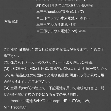
約125分 [リチウム電池(1.5V)使用時]
単三形"eneloop"電池 ×3本 (*7)
単三形ニッケル水素電池 ×3本 (*8)
対応電池
単三形アルカリ電池 ×3本
単三形リチウム電池(1.5V) ×3本
(*1) 性能､価格等､予告なしに変更する場合があります。予めご了
承下さい｡
(*2) 発光素子メーカーのスペックシートより算出､公称値。
(*3) LED素子やLED駆動回路､電池等の個体差により､同一製品であ
っても､製品仕様の範囲内で光束や色温度､照度ムラ等が異なる場
合があります。ご了承下さい。
(*4) 室温(約20℃)の陸上で、下記電池を用いて連続点灯させ、明
度が発光開始直後の半分になるまでの平均時間｡
・"eneloop"電池:SANYO"eneloop", HR-3UTGA, 1.2V,
Min.1,900mAh