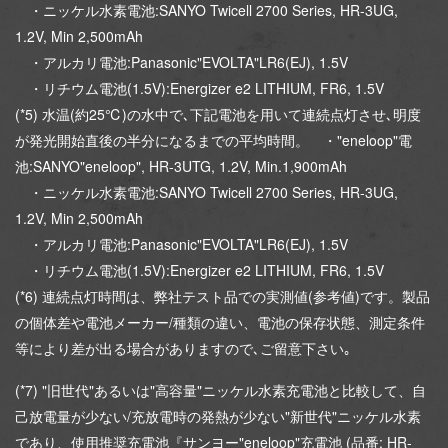
・ニッケル水素電池:SANYO Twicell 2700 Series, HR-3UG,
1.2V, Min 2,500mAh
・アルカリ電池:Panasonic"EVOLTA"LR6(EJ), 1.5V
・リチウム電池(1.5V):Energizer e2 LITHIUM, FR6, 1.5V
(*5) 水温(約25℃)の水中で､下記電池を用いて連続点灯させ､明度
が発光開始直後の半分になるまでの平均時間。 ・"eneloop"電
池:SANYO"eneloop", HR-3UTG, 1.2V, Min.1,900mAh
・ニッケル水素電池:SANYO Twicell 2700 Series, HR-3UG,
1.2V, Min 2,500mAh
・アルカリ電池:Panasonic"EVOLTA"LR6(EJ), 1.5V
・リチウム電池(1.5V):Energizer e2 LITHIUM, FR6, 1.5V
(*6) 連続点灯時間は、弊社テスト品での実測値(参考値)です。製品
の個体差や電池メーカー/種類の違い、電池の保存状態、測定条件
等により差が出る場合がありますので､ご留意下さい｡
(*7) "旧世代"あるいは"高容量"ニッケル水素充電池と比較して、自
己放電量が少ない/充放電時の発熱が少ない"新世代"ニッケル水素
であり、使用推奨充電池『サンヨー"eneloop"充電池 (品番: HR-