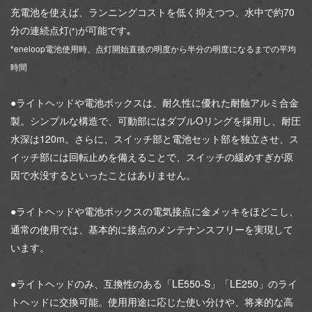
充電池を使えば、ランニングコストを低く抑えつつ、水中で約70
分の連続点灯
が可能です｡
(*)
*eneloop電池使用時、点灯開始直後の明度から半分の明度になるまでの平均
時間
●ライトヘッドや電池ボックスは、耐久性に優れた耐蝕アルミ合金
製。シンプルな構造で、可動部にはダブルOリングを採用し、耐圧
水深は120m。さらに、スイッチ部と電池セット部を独立させ、ス
イッチ部には回転止めを備えることで、スイッチの緩めすぎが原
因で水没するといったことはありません。
●ライトヘッドや電池ボックスの電気接点に金メッキをほどこし、
通常の使用では、基本的に接点のメンテナンスフリーを実現して
います。
●ライトヘッドのみ、互換性のある「LE550-S」「LE250」のライ
トヘッドに交換可能。使用用途に応じた使い分けや、将来的な高