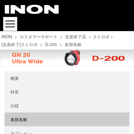
INON
>
カスタマーサポート
>
生産終了品
>
ストロボ
>
[生産終了]ストロボ
>
D-200
>
各部名称
概要
特長
仕様
各部名称
オプション