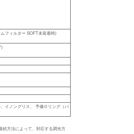
ームフィルター SOFT未装着時)
)
ル、イノングリス、 予備Ｏリング（バ
各接続方法によって、対応する調光方