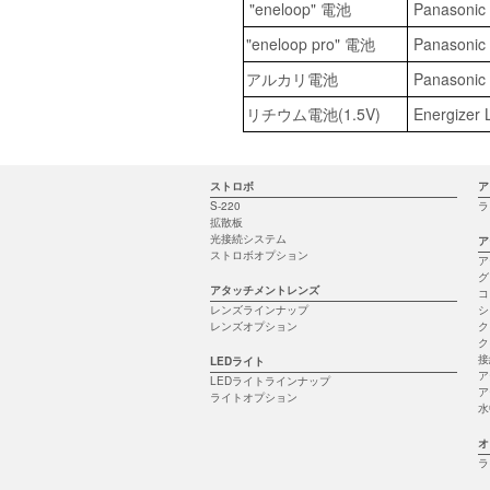
"eneloop" 電池
Panasonic
"eneloop pro" 電池
Panasonic 
アルカリ電池
Panasonic
リチウム電池(1.5V)
Energizer 
ストロボ
ア
S-220
ラ
拡散板
光接続システム
ア
ストロボオプション
ア
グ
アタッチメントレンズ
コ
レンズラインナップ
シ
レンズオプション
ク
ク
接
LEDライト
ア
LEDライトラインナップ
ア
ライトオプション
水
オ
ラ