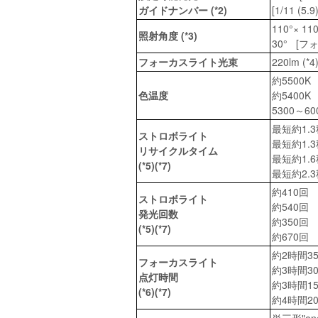
ガイドナンバー (*2)
[1/11 (5.9
110°× 
照射角度 (*3)
30° [
フォーカスライト光束
220lm (*4
約5500
色温度
約5400
5300～6
最短約1.3
ストロボライト
最短約1.3秒
リサイクルタイム
最短約1.
(*5)(*7)
最短約2.3
約410回 
ストロボライト
約540回 
発光回数
約350
(*5)(*7)
約670回 
約2時間35
フォーカスライト
約3時間30分
点灯時間
約3時間1
(*6)(*7)
約4時間20