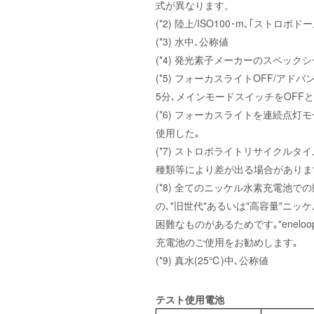
式が異なります。
(*2) 陸上/ISO100･m､｢ストロ
(*3) 水中､公称値
(*4) 発光素子メーカーのスペッ
(*5) フォーカスライトOFF/ア
5分､メインモードスイッチをOFFと
(*6) フォーカスライトを連続点灯
使用した｡
(*7) ストロボライトリサイクルタ
種類等により差が出る場合がありま
(*8) 全てのニッケル水素充電池で
の､"旧世代"あるいは"高容量"ニ
困難なものがあるためです｡"enelo
充電池のご使用をお勧めします｡
(*9) 真水(25℃)中､公称値
テスト使用電池