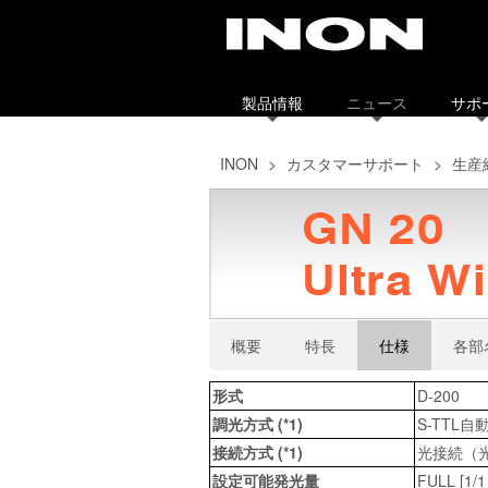
製品情報
ニュース
サポ
INON
>
カスタマーサポート
>
生産
概要
特長
仕様
各部
形式
D-200
調光方式 (*1)
S-TTL自
接続方式 (*1)
光接続（光
設定可能発光量
FULL [1/1 (