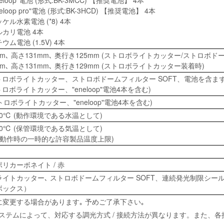
eloop"電池 (形式:BK-3MCC) 【推奨電池】 4本
loop pro"電池 (形式:BK-3HCD) 【推奨電池】 4本
ケル水素電池 (*8) 4本
カリ電池 4本
ム電池 (1.5V) 4本
mm､ 高さ131mm､ 奥行き125mm (ストロボライトカッター/ストロボド
mm､ 高さ131mm､ 奥行き129mm (ストロボライトカッター装着時)
(ストロボライトカッター、ストロボドームフィルター SOFT、電池を含まず
ストロボライトカッター、"eneloop"電池4本を含む)
ストロボライトカッター、"eneloop"電池4本を含む)
+30℃ (動作環境である水温として)
+30℃ (保管環境である気温として)
(非動作時の一時的な許容製品温度上限)
リカーボネイト / 赤
ライトカッター､ ストロボドームフィルター SOFT、連続発光制限シー
ボックス）
しに変更する場合があります｡ 予めご了承下さい｡
ラシステムによって、対応する調光方式 / 接続方法が異なります。また、