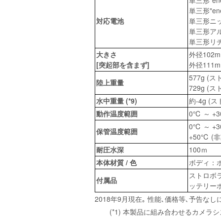
単三形"en
単三形"ene
対応電池
単三形ニッ
単三形アル
単三形リチウ
大きさ
外径102
[突起部を含まず]
外径111
577g 
陸上重量
729g (
水中重量 (*9)
約-4g (
動作温度範囲
0℃ ～ 
0℃ ～ 
保管温度範囲
+50℃ 
耐圧水深
100ｍ
本体材質 / 色
ボディ：ポ
ストロボ
付属品
ッテリー
2018年9月現在｡ 性能､価格等､予告な
(*1) 本製品に組み合わせるカメ