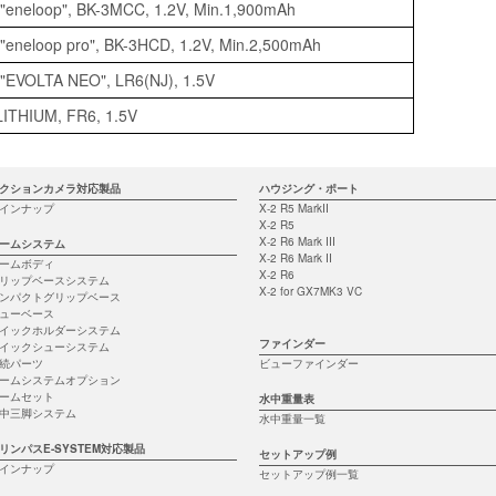
 "eneloop", BK-3MCC, 1.2V, Min.1,900mAh
"eneloop pro", BK-3HCD, 1.2V, Min.2,500mAh
 "EVOLTA NEO", LR6(NJ), 1.5V
LITHIUM, FR6, 1.5V
クションカメラ対応製品
ハウジング・ポート
インナップ
X-2 R5 MarkII
X-2 R5
X-2 R6 Mark III
ームシステム
X-2 R6 Mark II
ームボディ
X-2 R6
リップベースシステム
X-2 for GX7MK3 VC
ンパクトグリップベース
ューベース
イックホルダーシステム
ファインダー
イックシューシステム
続パーツ
ビューファインダー
ームシステムオプション
ームセット
水中重量表
中三脚システム
水中重量一覧
リンパスE-SYSTEM対応製品
セットアップ例
インナップ
セットアップ例一覧