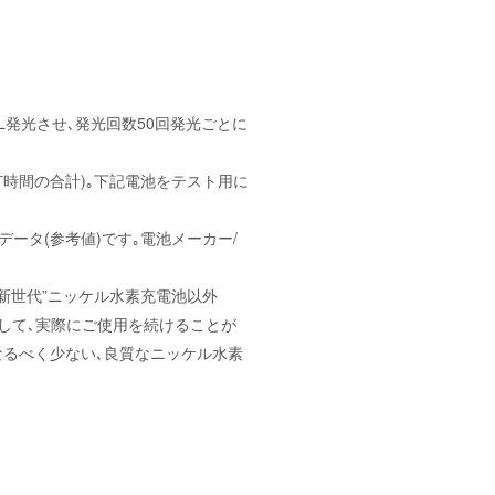
LL発光させ､発光回数50回発光ごとに
点灯時間の合計)｡下記電池をテスト用に
データ(参考値)です｡電池メーカー/
)“新世代”ニッケル水素充電池以外
持して､実際にご使用を続けることが
問題のなるべく少ない､良質なニッケル水素