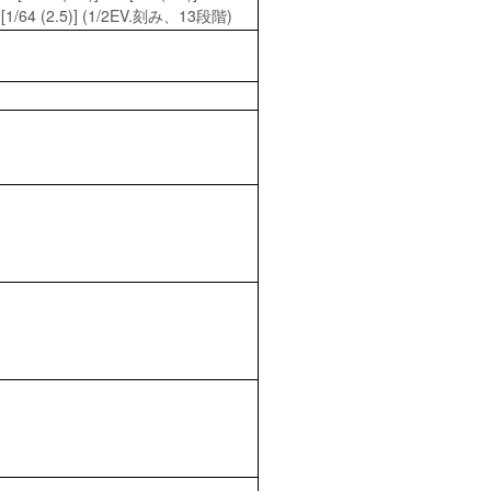
)]､ -6 [1/64 (2.5)] (1/2EV.刻み、13段階)