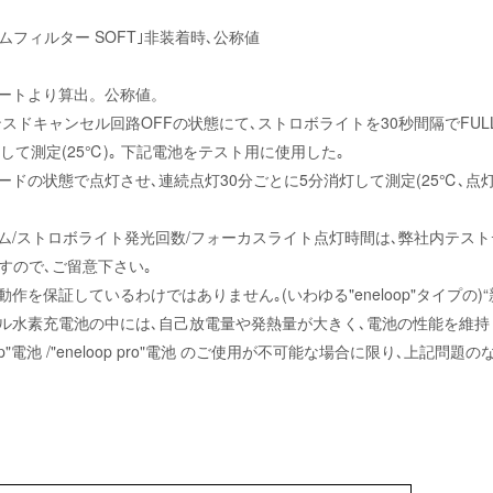
ボドームフィルター SOFT｣非装着時､公称値
クシートより算出。公称値。
ドバンスドキャンセル回路OFFの状態にて､ストロボライトを30秒間隔でFU
して測定(25℃)｡ 下記電池をテスト用に使用した｡
モードの状態で点灯させ､連続点灯30分ごとに5分消灯して測定(25℃､
イム/ストロボライト発光回数/フォーカスライト点灯時間は､弊社内テスト
すので､ご留意下さい｡
の動作を保証しているわけではありません｡(いわゆる"eneloop"タイプの
ッケル水素充電池の中には､自己放電量や発熱量が大きく､電池の性能を維
op"電池 /"eneloop pro"電池 のご使用が不可能な場合に限り､上記