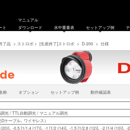
マニュアル
ート
ダウンロード
水中重量表
セットアップ例
テ
終了品
>
ストロボ
>
[生産終了]ストロボ
>
D-200
>
仕様
名称
オプション
セットアップ例
動作確認表
動調光 / TTL自動調光 / マニュアル調光
Dケーブル､ ワイヤレス）
20)]､ -0.5 [1/1.4 (17)]､ -1 [1/2 (14)]､ -1.5 [1/2.8 (12)]､ -2 [1/4 (10)]､ -2