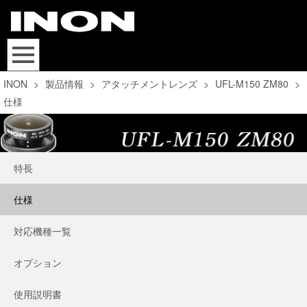
INON
>
製品情報
>
アタッチメントレンズ
>
UFL-M150 ZM80
>
仕様
特長
仕様
対応機種一覧
オプション
使用説明書