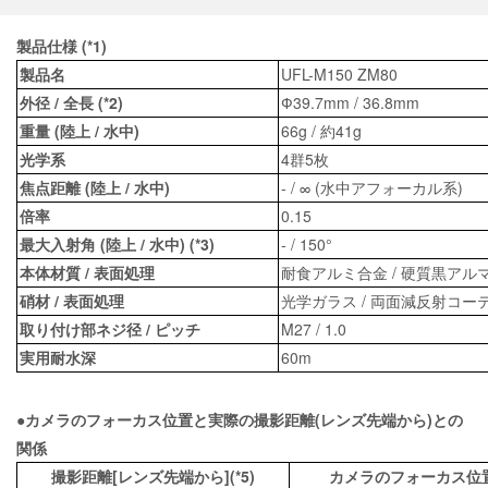
製品仕様 (*1)
製品名
UFL-M150 ZM80
外径 / 全長 (*2)
Ф39.7mm / 36.8mm
重量 (陸上 / 水中)
66g / 約41g
光学系
4群5枚
焦点距離 (陸上 / 水中)
- / ∞ (水中アフォーカル系)
倍率
0.15
最大入射角 (陸上 / 水中) (*3)
- / 150°
本体材質 / 表面処理
耐食アルミ合金 / 硬質黒アル
硝材 / 表面処理
光学ガラス / 両面減反射コー
取り付け部ネジ径 / ピッチ
M27 / 1.0
実用耐水深
60m
●カメラのフォーカス位置と実際の撮影距離(レンズ先端から)との
関係
撮影距離[レンズ先端から](*5)
カメラのフォーカス位置(