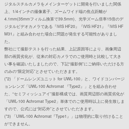
ジタルスチルカメラをメインターゲットに開発を行いました関係
上、1/4インチの撮像素子、ズームワイド端の焦点距離が
4.1mm(35mmフィルム換算で39.5mm)、光学ズーム倍率15倍のデ
ジタルビデオカメラである『iVIS HF20』『iVIS HF21』『iVIS HF
M31』と組み合わせた場合に問題が発生する可能性がありまし
た。
弊社にて撮影テストを行った結果、上記原因等により、画像周辺
部の画質劣化が、従来の対応カメラでのご使用時と比較して大き
い事を確認いたしましたので、下記“撮影例”にご納得いただける方
のみの“限定対応”とさせていただきます。
(*2) 「ドームレンズユニット for UWL-100」と、ワイドコンバージ
ョンレンズ「UWL-100 Achromat 『Type2』」とを組み合わせ
た、“セミフィッシュアイ”撮影構成では、画質周辺部の画質劣化が
「UWL-100 Achromat Type2」単体でのご使用時以上に発生致しま
すので、公式には“対応外”とさせていただきます。
(*3) 「UWL-100 Achromat『Type1』」は物理的に取り付けること
ができません。