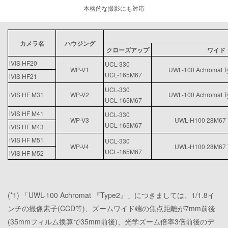
本格的な撮影にも対応
カメラ名
ハウジング
クローズアップ
ワイド
iVIS HF20
UCL-330
WP-V1
UWL-100 Achromat Ty
UCL-165M67
iVIS HF21
UCL-330
iVIS HF M31
WP-V2
UWL-100 Achromat Ty
UCL-165M67
iVIS HF M41
UCL-330
WP-V3
UWL-H100 28M67 T
UCL-165M67
iVIS HF M43
iVIS HF M51
UCL-330
WP-V4
UWL-H100 28M67 T
UCL-165M67
iVIS HF M52
(*1) 「UWL-100 Achromat 『Type2』」につきましては、1/1.8イ
ンチの撮像素子(CCD等)、ズームワイド端の焦点距離が7mm前後
(35mmフィルム換算で35mm前後)、光学ズーム倍率3倍前後のデ